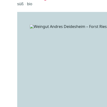
süß
bio