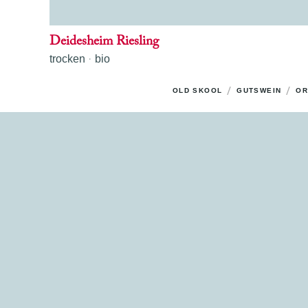
Deidesheim Riesling
trocken
bio
/
/
OLD SKOOL
GUTSWEIN
OR
ERSTE LAGE
G