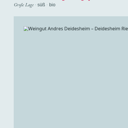
Große Lage
·
süß
bio