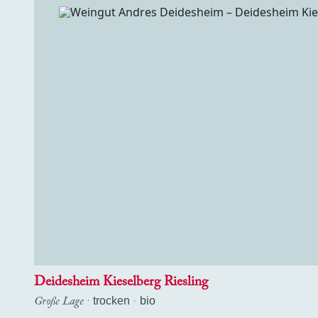
Deidesheim Kieselberg Riesling
Große Lage
·
trocken
bio