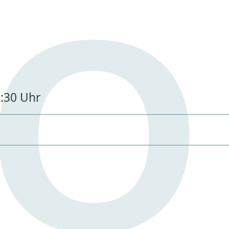
O
T
8:30 Uhr