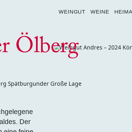
WEINGUT
WEINE
HEIM
r Ölberg
ochgelegene
aldes. Der
 eine feine