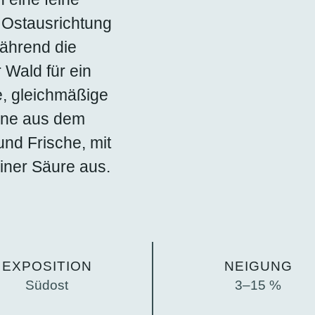
e Ostausrichtung
während die
Wald für ein
e, gleichmäßige
ine aus dem
nd Frische, mit
einer Säure aus.
EXPOSITION
NEIGUNG
Südost
3–15 %