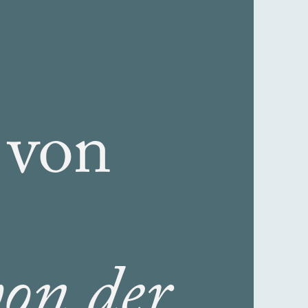
 von
von der