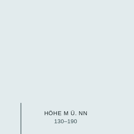
HÖHE M Ü. NN
130–190